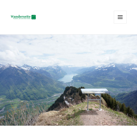
MENÜ
UND
Wanderseite.ch
WIDGETS