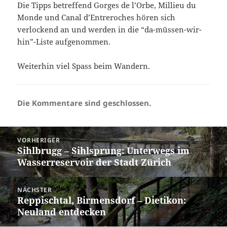
Die Tipps betreffend Gorges de l’Orbe, Millieu du
Monde und Canal d’Entreroches hören sich
verlockend an und werden in die “da-müssen-wir-
hin”-Liste aufgenommen.
Weiterhin viel Spass beim Wandern.
Die Kommentare sind geschlossen.
Beitragsnavigation
VORHERIGER
Sihlbrugg – Sihlsprung: Unterwegs im
Vorheriger
Wasserreservoir der Stadt Zürich
Beitrag:
NÄCHSTER
Reppischtal, Birmensdorf – Dietikon:
Nächster
Neuland entdecken
Beitrag: