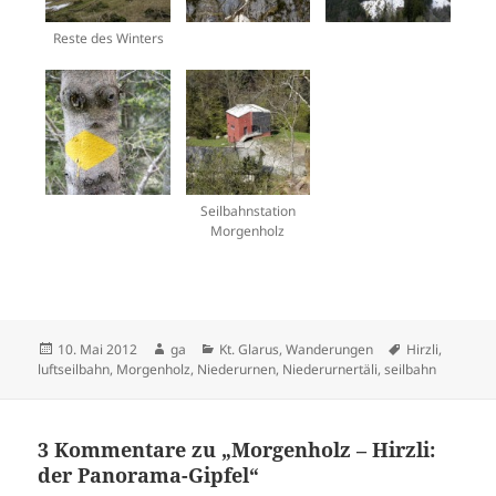
Reste des Winters
Seilbahnstation
Morgenholz
Veröffentlicht
Autor
Kategorien
Schlagwörter
10. Mai 2012
ga
Kt. Glarus
,
Wanderungen
Hirzli
,
am
luftseilbahn
,
Morgenholz
,
Niederurnen
,
Niederurnertäli
,
seilbahn
3 Kommentare zu „Morgenholz – Hirzli:
der Panorama-Gipfel“