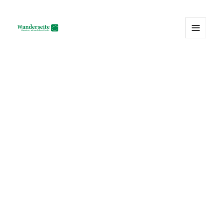
MENÜ
UND
Wanderseite.ch
WIDGETS