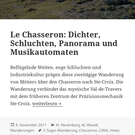
Le Chasseron: Dichter,
Schluchten, Panorama und
Musikautomaten
Beflügelnde Weiten, enge Schluchten und
Industriekultur prägen diese zweitägige Wanderung
von Môtiers über den Chasseron nach Ste-Croix. Die
Wanderung verbindet das mystische Val-de-Travers
mit dem früheren Zentrum der Präzisionsmechanik
Le Chasseron: Dichter, Schluchten, Panorama
Ste-Croix.
weiterlesen
Veröffentlicht
Kategorien
8. November 2011
Kt. Neuenburg
,
Kt. Waadt
,
am
Schlagwörter
Wanderungen
2-Tages-Wanderung
,
Chasseron
,
CIMA
,
Hotel
,