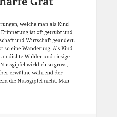
harfe Grat
erungen, welche man als Kind
Erinnerung ist oft getrübt und
dschaft und Wirtschaft geändert.
st so eine Wanderung. Als Kind
 an dichte Wälder und riesige
 Nussgipfel wirklich so gross,
alber erwähne während der
rn die Nussgipfel nicht. Man
Zürich: Höchhand, der scharfe Grat