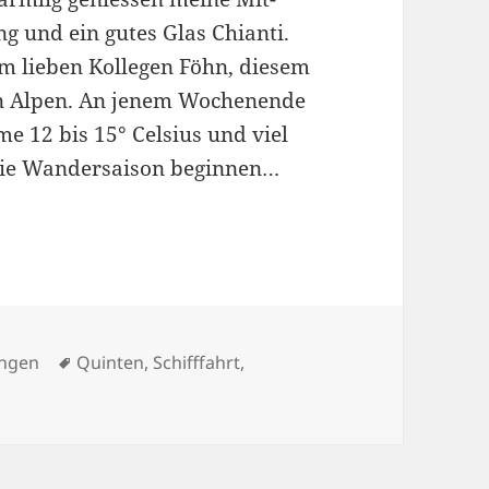
ng und ein gutes Glas Chianti.
m lieben Kollegen Föhn, diesem
en Alpen. An jenem Wochenende
e 12 bis 15° Celsius und viel
 die Wandersaison beginnen…
Schlagwörter
ngen
Quinten
,
Schifffahrt
,