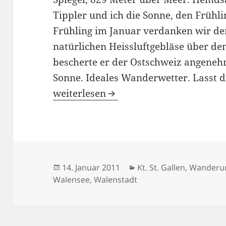
Tippler und ich die Sonne, den Frühli
Frühling im Januar verdanken wir de
natürlichen Heissluftgebläse über d
bescherte er der Ostschweiz angenehm
Sonne. Ideales Wanderwetter. Lasst
Walensee: Frühling im Januar
weiterlesen
Veröffentlicht
Kategorien
14. Januar 2011
Kt. St. Gallen
,
Wanderu
am
Walensee
,
Walenstadt