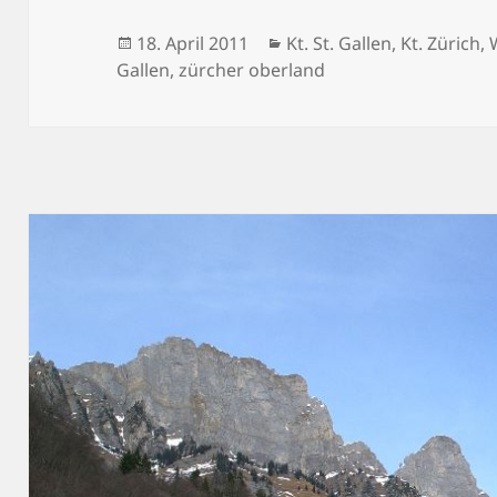
Veröffentlicht
Kategorien
18. April 2011
Kt. St. Gallen
,
Kt. Zürich
,
am
Gallen
,
zürcher oberland