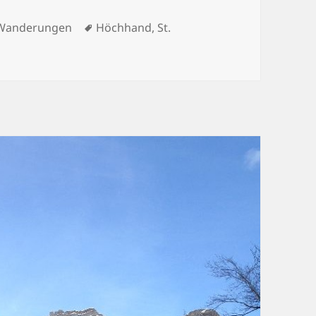
Schlagwörter
Wanderungen
Höchhand
,
St.