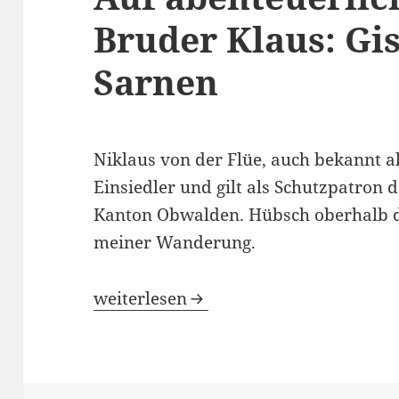
Bruder Klaus: Gisw
Sarnen
Niklaus von der Flüe, auch bekannt a
Einsiedler und gilt als Schutzpatron d
Kanton Obwalden. Hübsch oberhalb de
meiner Wanderung.
Auf abenteuerlichen Wegen zu Bruder 
weiterlesen