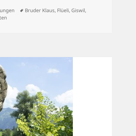
Schlagwörter
ungen
Bruder Klaus
,
Flüeli
,
Giswil
,
ten