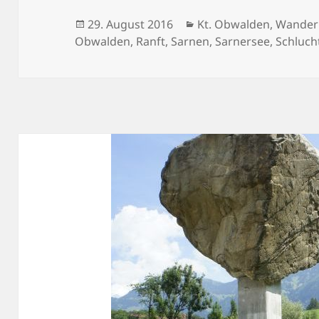
Veröffentlicht
Kategorien
29. August 2016
Kt. Obwalden
,
Wander
am
Obwalden
,
Ranft
,
Sarnen
,
Sarnersee
,
Schluch