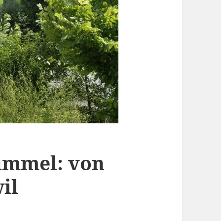
ummel: von
il