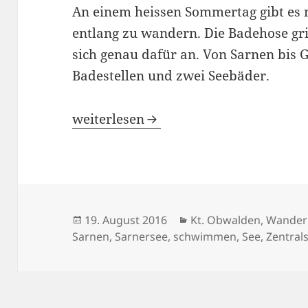
An einem heissen Sommertag gibt es n
entlang zu wandern. Die Badehose grif
sich genau dafür an. Von Sarnen bis Gi
Badestellen und zwei Seebäder.
Lauschiger Seebummel: von Sarnen n
weiterlesen
Veröffentlicht
Kategorien
19. August 2016
Kt. Obwalden
,
Wander
am
Sarnen
,
Sarnersee
,
schwimmen
,
See
,
Zentral