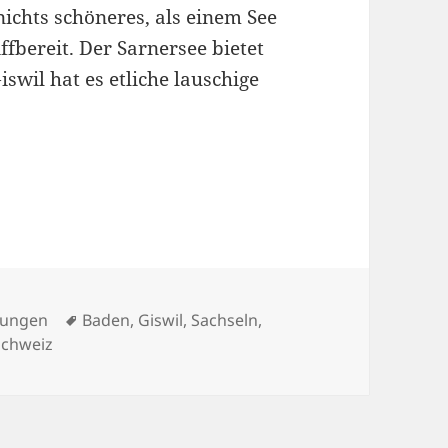
ichts schöneres, als einem See
fbereit. Der Sarnersee bietet
swil hat es etliche lauschige
ach Giswil
Schlagwörter
ungen
Baden
,
Giswil
,
Sachseln
,
schweiz