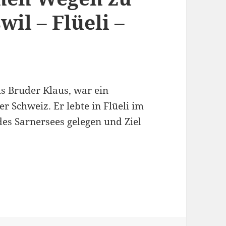
il – Flüeli –
ls Bruder Klaus, war ein
er Schweiz. Er lebte in Flüeli im
s Sarnersees gelegen und Ziel
Klaus: Giswil – Flüeli – Sarnen