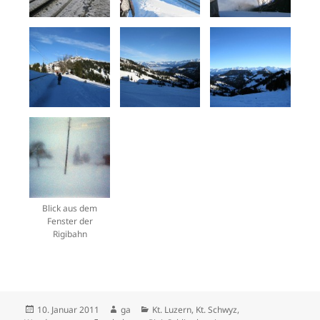
Blick aus dem
Fenster der
Rigibahn
Veröffentlicht
Autor
Kategorien
10. Januar 2011
ga
Kt. Luzern
,
Kt. Schwyz
,