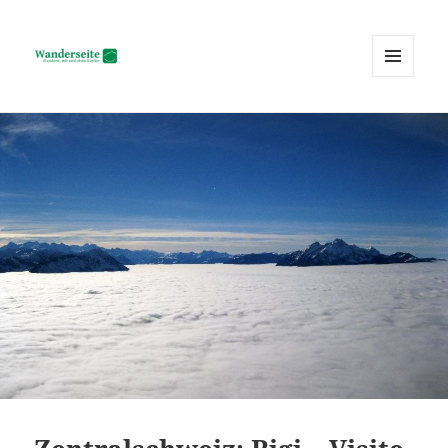
MENÜ
UND
Wanderseite.ch
WIDGETS