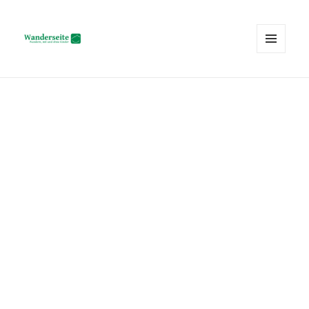
MENÜ
UND
Wanderseite.ch
WIDGETS