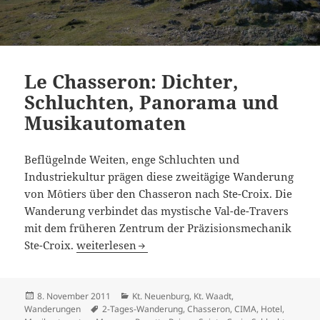
Le Chasseron: Dichter,
Schluchten, Panorama und
Musikautomaten
Beflügelnde Weiten, enge Schluchten und
Industriekultur prägen diese zweitägige Wanderung
von Môtiers über den Chasseron nach Ste-Croix. Die
Wanderung verbindet das mystische Val-de-Travers
mit dem früheren Zentrum der Präzisionsmechanik
Le Chasseron: Dichter, Schluchten, Panorama
Ste-Croix.
weiterlesen
Veröffentlicht
Kategorien
8. November 2011
Kt. Neuenburg
,
Kt. Waadt
,
am
Schlagwörter
Wanderungen
2-Tages-Wanderung
,
Chasseron
,
CIMA
,
Hotel
,