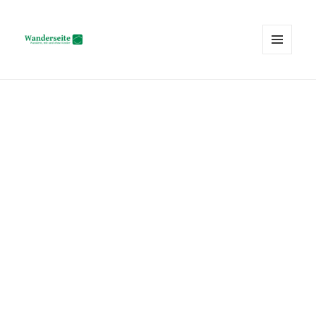
MENÜ
UND
Wanderseite.ch
WIDGETS