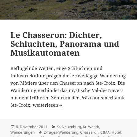
Le Chasseron: Dichter,
Schluchten, Panorama und
Musikautomaten
Beflügelnde Weiten, enge Schluchten und
Industriekultur prägen diese zweitägige Wanderung
von Môtiers über den Chasseron nach Ste-Croix. Die
Wanderung verbindet das mystische Val-de-Travers
mit dem früheren Zentrum der Präzisionsmechanik
Le Chasseron: Dichter, Schluchten, Panorama
Ste-Croix.
weiterlesen
Veröffentlicht
Kategorien
8. November 2011
Kt. Neuenburg
,
Kt. Waadt
,
am
Schlagwörter
Wanderungen
2-Tages-Wanderung
,
Chasseron
,
CIMA
,
Hotel
,