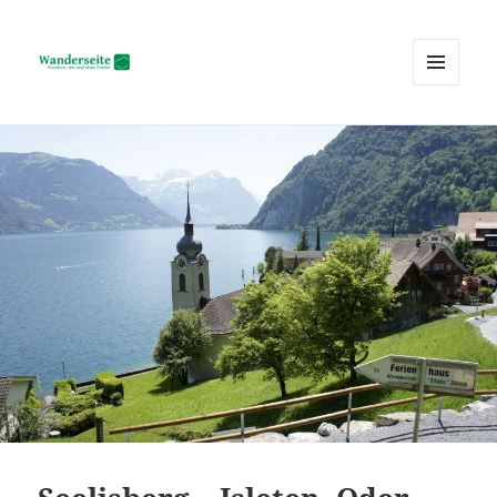
MENÜ
UND
Wanderseite.ch
WIDGETS