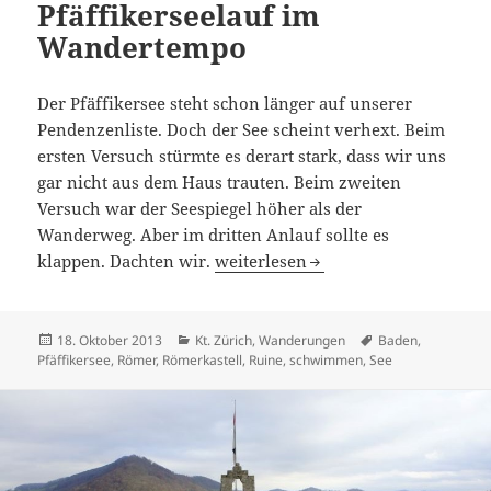
Pfäffikerseelauf im
Wandertempo
Der Pfäffikersee steht schon länger auf unserer
Pendenzenliste. Doch der See scheint verhext. Beim
ersten Versuch stürmte es derart stark, dass wir uns
gar nicht aus dem Haus trauten. Beim zweiten
Versuch war der Seespiegel höher als der
Wanderweg. Aber im dritten Anlauf sollte es
Pfäffikersee: der Pfäffikerseelau
klappen. Dachten wir.
weiterlesen
Veröffentlicht
Kategorien
Schlagwörter
18. Oktober 2013
Kt. Zürich
,
Wanderungen
Baden
,
am
Pfäffikersee
,
Römer
,
Römerkastell
,
Ruine
,
schwimmen
,
See