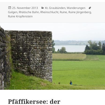
Veröffentlicht
Kategorien
Schlagwö
25. November 2013
Kt. Graubünden
,
Wanderungen
am
Galgen
,
Rhätische Bahn
,
Rheinschlucht
,
Ruine
,
Ruine Jörgenberg
,
Ruine Kropfenstein
Pfäffikersee: der