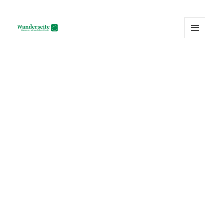
MENÜ
UND
Wanderseite.ch
WIDGETS