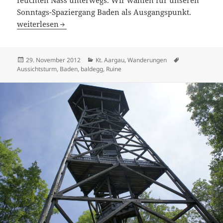
feuchten Nass unterwegs. Wir wählen für unseren
Sonntags-Spaziergang Baden als Ausgangspunkt.
Baden – Baldegg – Dättwil: ein Spaziergang zum Wasser-
weiterlesen
Veröffentlicht
Kategorien
Schlagwörter
29. November 2012
Kt. Aargau
,
Wanderungen
am
Aussichtsturm
,
Baden
,
baldegg
,
Ruine