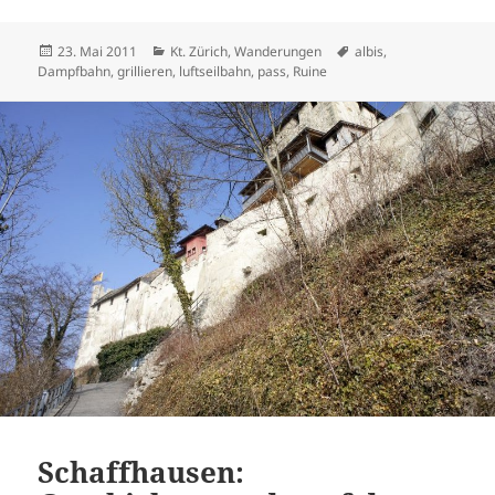
Veröffentlicht
Kategorien
Schlagwörter
23. Mai 2011
Kt. Zürich
,
Wanderungen
albis
,
am
Dampfbahn
,
grillieren
,
luftseilbahn
,
pass
,
Ruine
Schaffhausen: