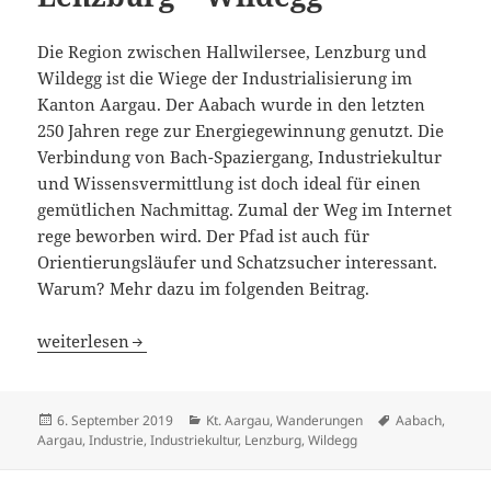
Die Region zwischen Hallwilersee, Lenzburg und
Wildegg ist die Wiege der Industrialisierung im
Kanton Aargau. Der Aabach wurde in den letzten
250 Jahren rege zur Energiegewinnung genutzt. Die
Verbindung von Bach-Spaziergang, Industriekultur
und Wissensvermittlung ist doch ideal für einen
gemütlichen Nachmittag. Zumal der Weg im Internet
rege beworben wird. Der Pfad ist auch für
Orientierungsläufer und Schatzsucher interessant.
Warum? Mehr dazu im folgenden Beitrag.
Industriekultur am Aabach; Lenzburg – Wildegg
weiterlesen
Veröffentlicht
Kategorien
Schlagwörter
6. September 2019
Kt. Aargau
,
Wanderungen
Aabach
,
am
Aargau
,
Industrie
,
Industriekultur
,
Lenzburg
,
Wildegg