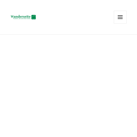
MENÜ
UND
Wanderseite.ch
WIDGETS