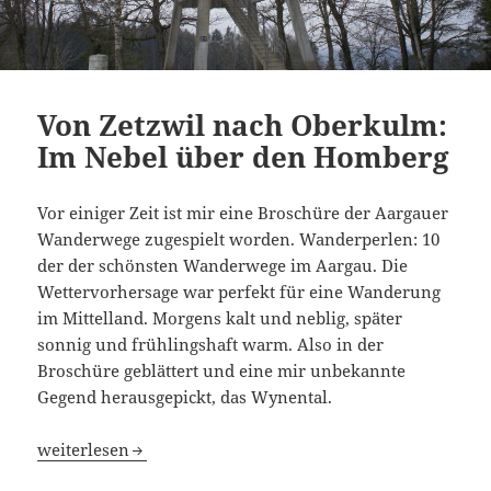
Von Zetzwil nach Oberkulm:
Im Nebel über den Homberg
Vor einiger Zeit ist mir eine Broschüre der Aargauer
Wanderwege zugespielt worden. Wanderperlen: 10
der der schönsten Wanderwege im Aargau. Die
Wettervorhersage war perfekt für eine Wanderung
im Mittelland. Morgens kalt und neblig, später
sonnig und frühlingshaft warm. Also in der
Broschüre geblättert und eine mir unbekannte
Gegend herausgepickt, das Wynental.
Von Zetzwil nach Oberkulm: Im Nebel über den Homberg
weiterlesen