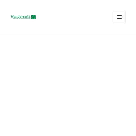
MENÜ
UND
Wanderseite.ch
WIDGETS