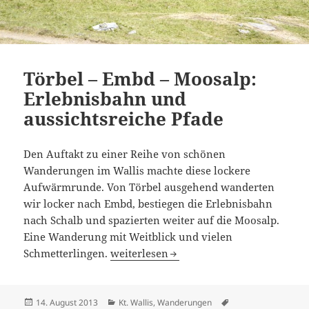
Törbel – Embd – Moosalp:
Erlebnisbahn und
aussichtsreiche Pfade
Den Auftakt zu einer Reihe von schönen
Wanderungen im Wallis machte diese lockere
Aufwärmrunde. Von Törbel ausgehend wanderten
wir locker nach Embd, bestiegen die Erlebnisbahn
nach Schalb und spazierten weiter auf die Moosalp.
Eine Wanderung mit Weitblick und vielen
Törbel – Embd – Moosalp: Erlebnisbahn 
Schmetterlingen.
weiterlesen
Veröffentlicht
Kategorien
Schlagwörter
14. August 2013
Kt. Wallis
,
Wanderungen