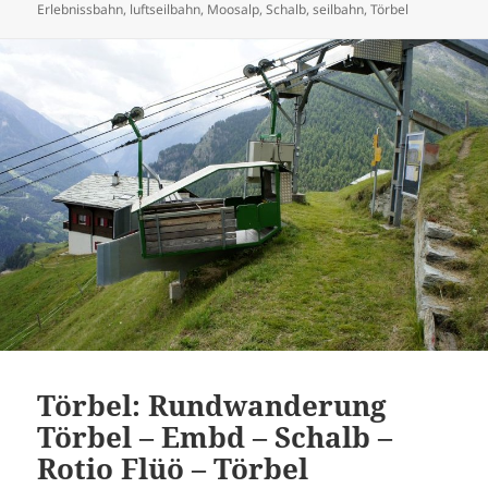
am
Erlebnissbahn
,
luftseilbahn
,
Moosalp
,
Schalb
,
seilbahn
,
Törbel
Törbel: Rundwanderung
Törbel – Embd – Schalb –
Rotio Flüö – Törbel