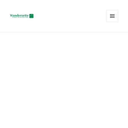
MENÜ
UND
Wanderseite.ch
WIDGETS