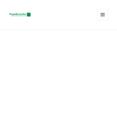
MENÜ
UND
Wanderseite.ch
WIDGETS