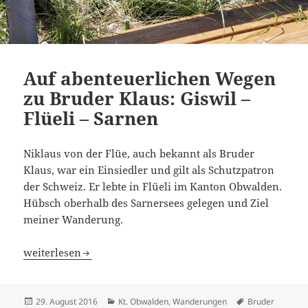
Auf abenteuerlichen Wegen
zu Bruder Klaus: Giswil –
Flüeli – Sarnen
Niklaus von der Flüe, auch bekannt als Bruder
Klaus, war ein Einsiedler und gilt als Schutzpatron
der Schweiz. Er lebte in Flüeli im Kanton Obwalden.
Hübsch oberhalb des Sarnersees gelegen und Ziel
meiner Wanderung.
Auf abenteuerlichen Wegen zu Bruder Klaus: Giswil – Flü
weiterlesen
Veröffentlicht
Kategorien
Schlagwörter
29. August 2016
Kt. Obwalden
,
Wanderungen
Bruder