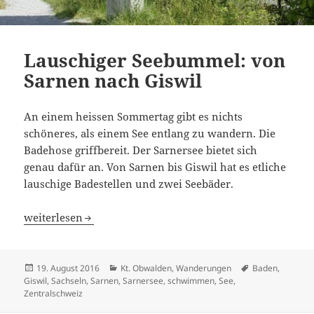
Lauschiger Seebummel: von
Sarnen nach Giswil
An einem heissen Sommertag gibt es nichts
schöneres, als einem See entlang zu wandern. Die
Badehose griffbereit. Der Sarnersee bietet sich
genau dafür an. Von Sarnen bis Giswil hat es etliche
lauschige Badestellen und zwei Seebäder.
Lauschiger Seebummel: von Sarnen nach Giswil
weiterlesen
Veröffentlicht
Kategorien
Schlagwörter
19. August 2016
Kt. Obwalden
,
Wanderungen
Baden
,
am
Giswil
,
Sachseln
,
Sarnen
,
Sarnersee
,
schwimmen
,
See
,
Zentralschweiz