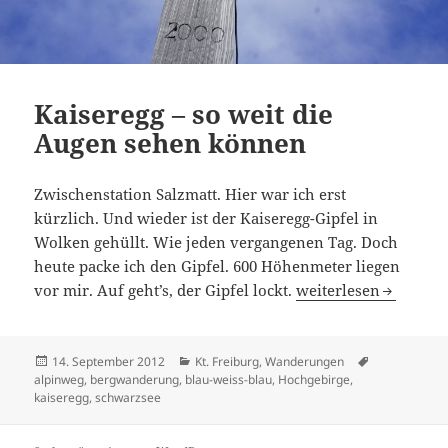
Kaiseregg – so weit die
Augen sehen können
Zwischenstation Salzmatt. Hier war ich erst
kürzlich. Und wieder ist der Kaiseregg-Gipfel in
Wolken gehüllt. Wie jeden vergangenen Tag. Doch
heute packe ich den Gipfel. 600 Höhenmeter liegen
Kaiseregg – so weit
vor mir. Auf geht’s, der Gipfel lockt.
weiterlesen
Veröffentlicht
Kategorien
Schlagwörter
14. September 2012
Kt. Freiburg
,
Wanderungen
am
alpinweg
,
bergwanderung
,
blau-weiss-blau
,
Hochgebirge
,
kaiseregg
,
schwarzsee