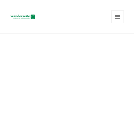
MENÜ
UND
Wanderseite.ch
WIDGETS